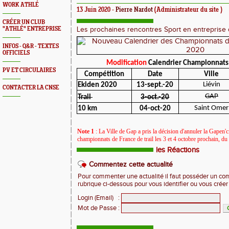
WORK ATHLÉ
13 Juin 2020 -
Pierre Nardot
(Administrateur du site )
CRÉER UN CLUB
"ATHLÉ" ENTREPRISE
Les prochaines rencontres Sport en entreprise
INFOS - Q&R - TEXTES
OFFICIELS
Modification
Calendrier Championnats
PV ET CIRCULAIRES
Compétition
Date
Ville
Liévin
Ekiden 2020
13-sept.-20
CONTACTER LA CNSE
GAP
Trail
3-oct.-20
Saint Omer
10 km
04-oct-20
Note 1
: La Ville de Gap a pris la décision d'annuler la Gapen'
championnats de France de trail les 3 et 4 octobre prochain, du f
les Réactions
Commentez cette actualité
Pour commenter une actualité il faut posséder un compt
rubrique ci-dessous pour vous identifier ou vous crée
Login (Email)
:
Mot de Passe
: