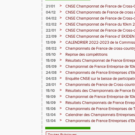
>
21/01
CNSE Championnat de France de Cross-
>
04/12
CNSE Championnats de France de cross 
>
04/02
CNSE Championnat de France de Cross-
>
02/02
CNSE Championnat de France du 10km 
>
22/01
CNSE Championnat de France de Cross-
>
22/09
CNSE Championnat de France d' EKIDE
>
13/09
CALENDRIER 2022-2023 de la Commissio
en Entreprise
>
08/02
Championnats de France de cross-count
>
05/10
Reprise des compétitions
>
15/09
Résultats Championnat de France Entrepr
>
05/09
Championnat de France Entreprise de 10
>
24/08
Championnats de France Entreprises d'Ek
>
04/03
Enquête CNSE sur la baisse de participa
de France du "Sport en Entreprise"
>
28/01
Championnats de France de Cross-country
Montauban 2020
>
15/10
Résultats des Championnats de France E
>
19/09
Championnat de France Entreprise de 10
>
16/09
Résultats Championnats de France Enrepri
>
15/06
Championnats de France Entreprises de Tr
>
13/04
Calendrier des Championnats Entreprise
>
13/04
Championnats de France Entreprises d'Ek