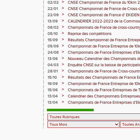
>
02/02
CNSE Championnat de France du 10km 
>
22/01
CNSE Championnat de France de Cross-
>
22/09
CNSE Championnat de France d' EKIDE
>
13/09
CALENDRIER 2022-2023 de la Commissio
en Entreprise
>
08/02
Championnats de France de cross-count
>
05/10
Reprise des compétitions
>
15/09
Résultats Championnat de France Entrepr
>
05/09
Championnat de France Entreprise de 10
>
24/08
Championnats de France Entreprises d'Ek
>
13/06
Nouveau Calendrier des Championnats de 
2020
>
04/03
Enquête CNSE sur la baisse de participa
de France du "Sport en Entreprise"
>
28/01
Championnats de France de Cross-country
Montauban 2020
>
15/10
Résultats des Championnats de France E
>
19/09
Championnat de France Entreprise de 10
>
15/06
Championnats de France Entreprises de Tr
>
13/04
Calendrier des Championnats Entreprise
>
13/04
Championnats de France Entreprises d'Ek