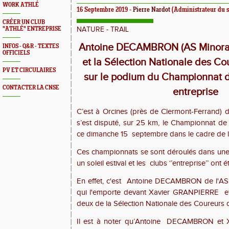
WORK ATHLÉ
16 Septembre 2019 -
Pierre Nardot
(Administrateur du si
CRÉER UN CLUB
"ATHLÉ" ENTREPRISE
NATURE - TRAIL
Antoine DECAMBRON (AS Minora
INFOS - Q&R - TEXTES
OFFICIELS
et la Sélection Nationale des Co
PV ET CIRCULAIRES
sur le podium du Championnat d
CONTACTER LA CNSE
entreprise
C’est à Orcines (près de Clermont-Ferrand)
s’est disputé, sur 25 km, le Championnat de 
ce dimanche 15
septembre dans le cadre de 
Ces championnats se sont déroulés dans un
un soleil estival et les
clubs ‘’entreprise’’ ont 
En effet, c'est
Antoine DECAMBRON de l'AS
qui l'emporte devant Xavier GRANPIERRE
e
deux de la Sélection Nationale des Coureurs d
Il est à noter qu’Antoine
DECAMBRON et X