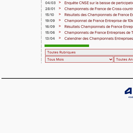
2020
>
04/03
Enquête CNSE sur la baisse de participa
de France du "Sport en Entreprise"
>
28/01
Championnats de France de Cross-country
Montauban 2020
>
15/10
Résultats des Championnats de France E
>
19/09
Championnat de France Entreprise de 10
>
16/09
Résultats Championnats de France Enrepri
>
15/06
Championnats de France Entreprises de Tr
>
13/04
Calendrier des Championnats Entreprise