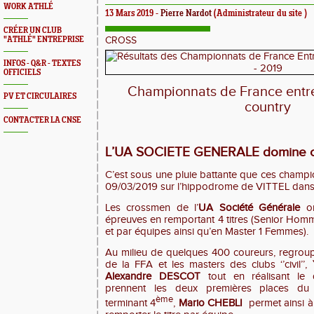
WORK ATHLÉ
13 Mars 2019 -
Pierre Nardot
(Administrateur du site )
CRÉER UN CLUB
"ATHLÉ" ENTREPRISE
CROSS
INFOS - Q&R - TEXTES
OFFICIELS
Championnats de France entre
PV ET CIRCULAIRES
country
CONTACTER LA CNSE
L’UA SOCIETE GENERALE domine c
C’est sous une pluie battante que ces champi
09/03/2019 sur l’hippodrome de VITTEL dans
Les crossmen de l’
UA Société Générale
on
épreuves en remportant 4 titres (Senior Hom
et par équipes ainsi qu’en Master 1 Femmes).
Au milieu de quelques 400 coureurs, regroupan
de la FFA et les masters des clubs ‘’civil’’,
Alexandre DESCOT
tout en réalisant le
prennent les deux premières places du 
ème
terminant 4
,
Mario CHEBLI
permet ainsi à 