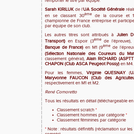
remporter le titre par équipe.
Sarah KIRILUK
de l’
UA Société Générale
réal
ème
en se classant 30
de la course et 
championne de France entreprise et participe
par équipe de son club.
Les autres titres sont attribués à
Julien
ème
Transport)
en Espoir (3
de l’épreuve),
ème
Banque de France)
en M1 (9
de l’épreu
(Sélection Nationale des Coureurs
du Maté
classement général),
Alain RICHARD
(ASPTT
CHAPON (Club ASCA Peugeot Possy)
en M4.
Pour les femmes,
Virginie QUESNAY
(
U
Maryvonne FAUCON (Club des Agriculteu
respectivement en M1 et M2.
René Comoretto
Tous les résultats en détail (téléchargeable en cl
Classement scratch
*
Classement hommes par catégorie
*
Classement féminines par catégorie
*
Note : résultats définitifs (réclamation sur les