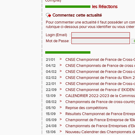
compte)
les Réactions
Commentez cette actualité
Pour commenter une actualité il faut posséder un compt
rubrique ci-dessous pour vous identifier ou vous crée
Login (Email)
:
Mot de Passe
:
>
21/01
CNSE Championnat de France de Cross-
>
04/12
CNSE Championnats de France de cross 
>
04/02
CNSE Championnat de France de Cross-
>
02/02
CNSE Championnat de France du 10km 
>
22/01
CNSE Championnat de France de Cross-
>
22/09
CNSE Championnat de France d' EKIDE
>
13/09
CALENDRIER 2022-2023 de la Commissio
en Entreprise
>
08/02
Championnats de France de cross-count
>
05/10
Reprise des compétitions
>
15/09
Résultats Championnat de France Entrepr
>
05/09
Championnat de France Entreprise de 10
>
24/08
Championnats de France Entreprises d'Ek
>
13/06
Nouveau Calendrier des Championnats de 