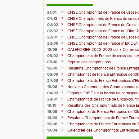
>
21/01
CNSE Championnat de France de Cross-
>
04/12
CNSE Championnats de France de cross 
>
04/02
CNSE Championnat de France de Cross-
>
02/02
CNSE Championnat de France du 10km 
>
22/01
CNSE Championnat de France de Cross-
>
22/09
CNSE Championnat de France d' EKIDE
>
13/09
CALENDRIER 2022-2023 de la Commissio
en Entreprise
>
08/02
Championnats de France de cross-count
>
05/10
Reprise des compétitions
>
15/09
Résultats Championnat de France Entrepr
>
05/09
Championnat de France Entreprise de 10
>
24/08
Championnats de France Entreprises d'Ek
>
13/06
Nouveau Calendrier des Championnats de 
2020
>
04/03
Enquête CNSE sur la baisse de participa
de France du "Sport en Entreprise"
>
28/01
Championnats de France de Cross-country
Montauban 2020
>
15/10
Résultats des Championnats de France E
>
19/09
Championnat de France Entreprise de 10
>
16/09
Résultats Championnats de France Enrepri
>
15/06
Championnats de France Entreprises de Tr
>
13/04
Calendrier des Championnats Entreprise