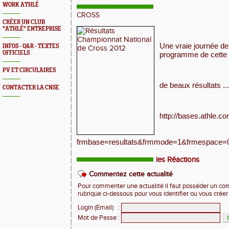
WORK ATHLÉ
CROSS
CRÉER UN CLUB
"ATHLÉ" ENTREPRISE
Une vraie journée de
INFOS - Q&R - TEXTES
OFFICIELS
programme de cette 
PV ET CIRCULAIRES
de beaux résultats 
CONTACTER LA CNSE
http://bases.athle.co
frmbase=resultats&frmmode=1&frmespace=0
les Réactions
Commentez cette actualité
Pour commenter une actualité il faut posséder un compt
rubrique ci-dessous pour vous identifier ou vous crée
Login (Email)
:
Mot de Passe
: