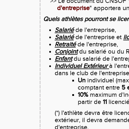
>> Le document du CNSOF 
d'entreprise
" apportera u
Quels athlètes pourront se licen
Salarié
de l'entreprise,
Salarié
de l'entreprise et
li
Retraité
de l'entreprise,
Conjoint
du salarié
ou du Re
Enfant
du salarié de l'entre
Individuel Extérieur
à l'ent
dans le club de l'entreprise
Un
individuel (max
comptant entre
5 
10%
maximum d'indi
partir de
11
licencié
(*) l'athlète devra être lic
extérieur, il devra demand
d'entreprise.