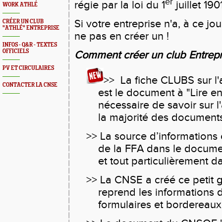
er
régie par la loi du 1
juillet 1901
WORK ATHLÉ
Si votre entreprise n'a, à ce jo
CRÉER UN CLUB
"ATHLÉ" ENTREPRISE
ne pas en créer un !
INFOS - Q&R - TEXTES
OFFICIELS
Comment créer un club Entrepr
PV ET CIRCULAIRES
>
> La fiche CLUBS sur l'af
CONTACTER LA CNSE
est le document à "Lire en 
nécessaire de savoir sur l'
la majorité des document
>> La source d’informations c
de la FFA dans le docume
et tout particulièrement d
>> La CNSE a créé ce petit g
reprend les informations de
formulaires et bordereaux 