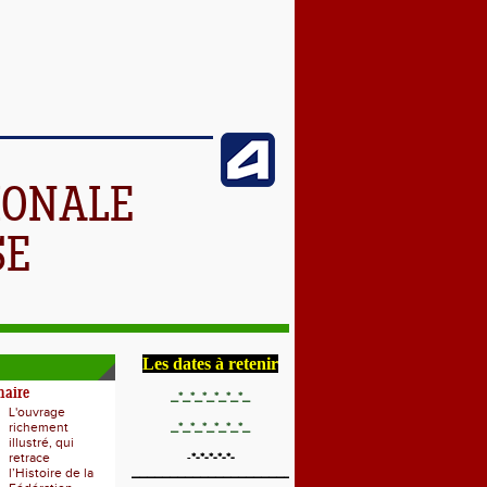
IONALE
SE
Les dates à retenir
naire
_*_*_*_*_*_*_
L'ouvrage
richement
_*_*_*_*_*_*_
illustré, qui
retrace
-
*-*-*-*-*-
l’Histoire de la
____________________________